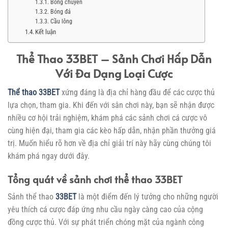
Bóng chuyền
Bóng đá
Cầu lông
Kết luận
Thể Thao 33BET – Sảnh Chơi Hấp Dẫn
Với Đa Dạng Loại Cược
Thể thao 33BET
xứng đáng là địa chỉ hàng đầu để các cược thủ
lựa chọn, tham gia. Khi đến với sân chơi này, bạn sẽ nhận được
nhiều cơ hội trải nghiệm, khám phá các sảnh chơi cá cược vô
cùng hiện đại, tham gia các kèo hấp dẫn, nhận phần thưởng giá
trị. Muốn hiểu rõ hơn về địa chỉ giải trí này hãy cùng chúng tôi
khám phá ngay dưới đây.
Tổng quát về sảnh chơi thể thao 33BET
Sảnh thể thao
33BET
là một điểm đến lý tưởng cho những người
yêu thích cá cược đáp ứng nhu cầu ngày càng cao của cộng
đồng cược thủ. Với sự phát triển chóng mặt của ngành công