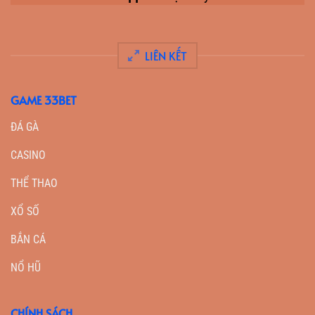
LIÊN KẾT
GAME 33BET
ĐÁ GÀ
CASINO
THỂ THAO
XỔ SỐ
BẮN CÁ
NỔ HŨ
CHÍNH SÁCH