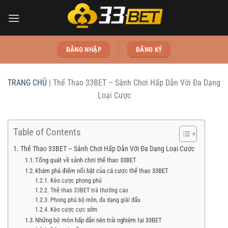
Bỏ
qua
nội
dung
ĐĂNG NHẬP
ĐĂNG KÝ
TRANG CHỦ
|
Thể Thao 33BET – Sảnh Chơi Hấp Dẫn Với Đa Dạng
Loại Cược
Table of Contents
Thể Thao 33BET – Sảnh Chơi Hấp Dẫn Với Đa Dạng Loại Cược
Tổng quát về sảnh chơi thể thao 33BET
Khám phá điểm nổi bật của cá cược thể thao 33BET
Kèo cược phong phú
Thể thao 33BET trả thưởng cao
Phong phú bộ môn, đa dạng giải đấu
Kèo cược cực sớm
Những bộ môn hấp dẫn nên trải nghiệm tại 33BET