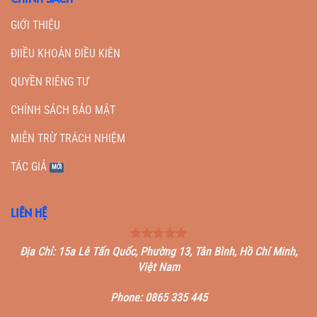
GIỚI THIỆU
ĐIIỀU KHOẢN ĐIỀU KIÊN
QUYỀN RIÊNG TƯ
CHÍNH SÁCH BẢO MẬT
MIỄN TRỪ TRÁCH NHIỆM
TÁC GIẢ
LIÊN HỆ
Địa Chỉ: 15a Lê Tấn Quốc, Phường 13, Tân Bình, Hồ Chí Minh,
Việt Nam
Phone: 0865 335 445