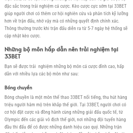
đặc sắc trong trải nghiệm cá cược. Kèo cược cực sớm tại 33BET
giúp người chơi có thêm cơ hội nghiên cứu và phân tích kỹ lưỡng
hơn về trận đấu, nhờ vậy mà có những quyết định chính xác.
Thông thường trước khi trận đấu diễn ra từ 5-7 ngày hệ thống sẽ
cập nhật kèo cược.
Những bộ môn hấp dẫn nên trải nghiệm tại
33BET
Bạn sẽ được trải nghiệm những bộ môn cá cược đỉnh cao, hấp
dẫn với nhiều lựa các bộ môn như sau:
Bóng chuyền
Bóng chuyền là một môn thể thao 33BET nổi tiếng, thu hút hàng
triệu người hâm mộ trên khắp thế giới. Tại 33BET, người chơi có
cơ hội đặt cược và đồng hành cùng những giải đấu quốc tế, từ
Olympic đến các giải vô địch thế giới, nơi những đội tuyển hàng
đầu thi đấu để có được những danh hiệu cao quý. Những trận