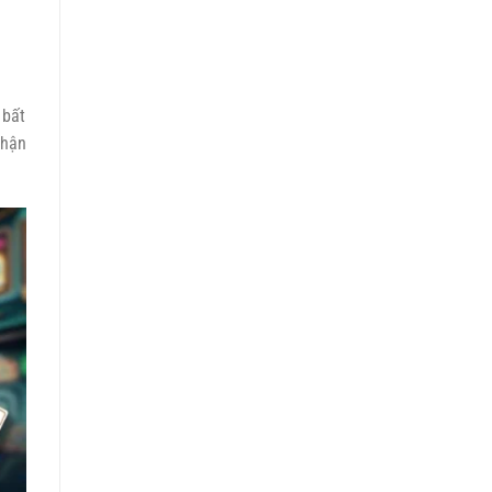
 bất
phận