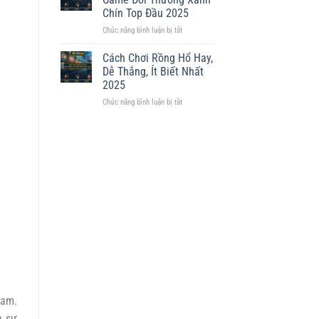
Là
Của
Chín Top Đầu 2025
Gì?
Cao
Chức năng bình luận bị tắt
ở
Hướng
Thủ
Bắn
Dẫn
33BET
Cá
Cá
Cách Chơi Rồng Hổ Hay,
Ăn
Cược
Dễ Thắng, Ít Biết Nhất
Xu
Chi
2025
–
Tiết
Chức năng bình luận bị tắt
ở
Tựa
Tại
Cách
Game
33BET
Chơi
Đổi
Rồng
Thưởng
Hổ
Xanh
Hay,
Chín
Dễ
Top
Thắng,
Đầu
Ít
2025
Biết
Nhất
2025
Nam.
a sự