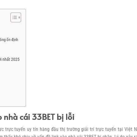
hông ổn định
ới nhất 2025
 nhà cái 33BET bị lỗi
c trực tuyến uy tín hàng đầu thị trường giải trí trực tuyến tại Việt 
m thấy khó chịu về vấn đề link vào nhà cái 33BET bị chặn. Lý do xảy r