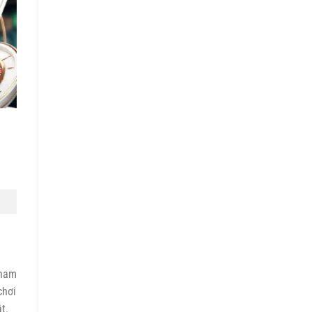
tham
chơi
t.