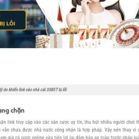
ý do khiến link vào nhà cái 33BET bị lỗi
mạng chặn
ặn link truy cập vào các sân cược uy tín, thu hút nhiều người chơi 
ợc vẫn chưa được nhà nước công nhận là hợp pháp. Vậy nên thay vì 
am gia cá cược online vừa tiện lợi lại đảm bảo an toàn trước pháp luậ