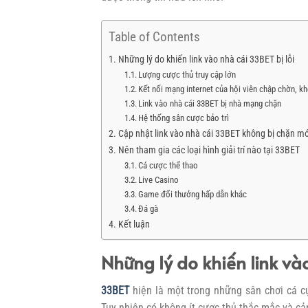
Table of Contents
Những lý do khiến link vào nhà cái 33BET bị lỗi
Lượng cược thủ truy cập lớn
Kết nối mạng internet của hội viên chập chờn, k
Link vào nhà cái 33BET bị nhà mạng chặn
Hệ thống sân cược bảo trì
Cập nhật link vào nhà cái 33BET không bị chặn m
Nên tham gia các loại hình giải trí nào tại 33BET
Cá cược thể thao
Live Casino
Game đổi thưởng hấp dẫn khác
Đá gà
Kết luận
Những lý do khiến link vào
33BET
hiện là một trong những sân chơi cá cự
Tuy nhiên có không ít cược thủ thắc mắc và cả