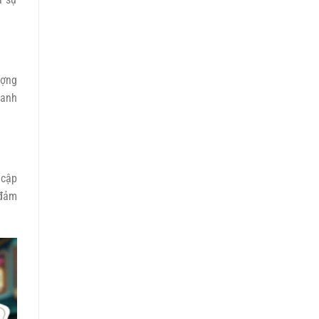
ượng
 anh
 cập
 đảm