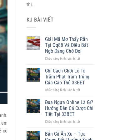
thị.
KU BÀI VIẾT
Giải Mã Mơ Thấy Rắn
Tại Qq88 Và Điều Bất
Ngờ Đang Chờ Đợi
Chức năng bình luận bị tắt
ở
Giải
Mã
Chỉ Cách Chơi Lô Tô
Mơ
Trăm Phát Trăm Trúng
Thấy
Của Cao Thủ 33BET
Rắn
Chức năng bình luận bị tắt
ở
Tại
Chỉ
Qq88
Cách
Và
Đua Ngựa Online Là Gì?
Chơi
Điều
Hướng Dẫn Cá Cược Chi
Lô
Bất
Tiết Tại 33BET
anh.
Tô
Ngờ
Chức năng bình luận bị tắt
ở
Trăm
h em
Đang
Đua
Phát
Chờ
ể có
Ngựa
Trăm
Bắn Cá Ăn Xu – Tựa
Đợi
Online
Trúng
Game Đổi Thưởng Xanh