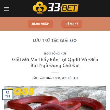
Bỏ
qua
nội
dung
ĐĂNG NHẬP
ĐĂNG KÝ
LƯU TRỮ TÁC GIẢ:
SEO
BLOG TỔNG HỢP
Giải Mã Mơ Thấy Rắn Tại Qq88 Và Điều
Bất Ngờ Đang Chờ Đợi
ĐĂNG VÀO
THÁNG 3 31, 2025
BỞI
SEO
31
Th3