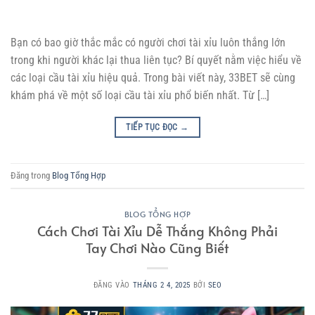
Bạn có bao giờ thắc mắc có người chơi tài xỉu luôn thắng lớn
trong khi người khác lại thua liên tục? Bí quyết nằm việc hiểu về
các loại cầu tài xỉu hiệu quả. Trong bài viết này, 33BET sẽ cùng
khám phá về một số loại cầu tài xỉu phổ biến nhất. Từ […]
TIẾP TỤC ĐỌC
→
Đăng trong
Blog Tổng Hợp
BLOG TỔNG HỢP
Cách Chơi Tài Xỉu Dễ Thắng Không Phải
Tay Chơi Nào Cũng Biết
ĐĂNG VÀO
THÁNG 2 4, 2025
BỞI
SEO