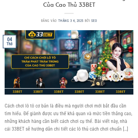
Của Cao Thủ 33BET
ĐĂNG VÀO
THÁNG 3 4, 2025
BỞI
SEO
04
Th3
Cách chơi lô tô cơ bản là điều mà người chơi mới bắt đầu cần
tìm hiểu. Để giành được ưu thế khả quan và mức tiền thắng cao,
những khách hàng cần biết cách chơi cụ thể. Bài viết này, nhà
cái 33BET sẽ hướng dẫn chi tiết các lô thủ cách chơi chuẩn […]