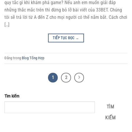
quy tắc gì khi khám phá game? Nếu anh em muốn giải đáp
những thắc mắc trên thì đừng bỏ lỡ bài viết của 33BET. Chúng
tôi sẽ trả lời từ A đến Z cho mọi người có thể nắm bắt. Cách chơi
[…]
TIẾP TỤC ĐỌC
→
Đăng trong
Blog Tổng Hợp
1
2
Tìm kiếm
TÌM
KIẾM