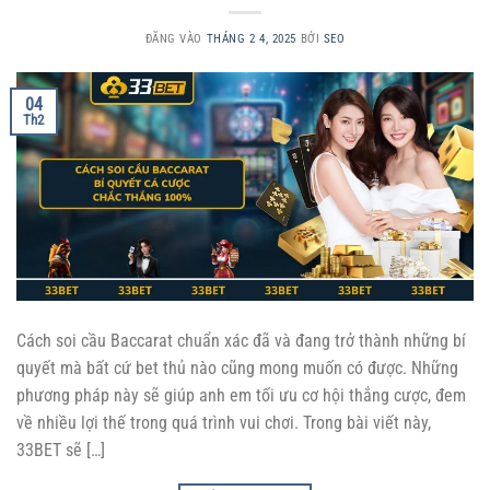
ĐĂNG VÀO
THÁNG 2 4, 2025
BỞI
SEO
04
Th2
Cách soi cầu Baccarat chuẩn xác đã và đang trở thành những bí
quyết mà bất cứ bet thủ nào cũng mong muốn có được. Những
phương pháp này sẽ giúp anh em tối ưu cơ hội thắng cược, đem
về nhiều lợi thế trong quá trình vui chơi. Trong bài viết này,
33BET sẽ […]