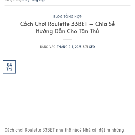
BLOG TỔNG HỢP
Cách Chơi Roulette 33BET – Chia Sẻ
Hướng Dẫn Cho Tân Thủ
ĐĂNG VÀO
THÁNG 2 4, 2025
BỞI
SEO
04
Th2
Cách chơi Roulette 33BET như thế nào? Nhà cái đặt ra những