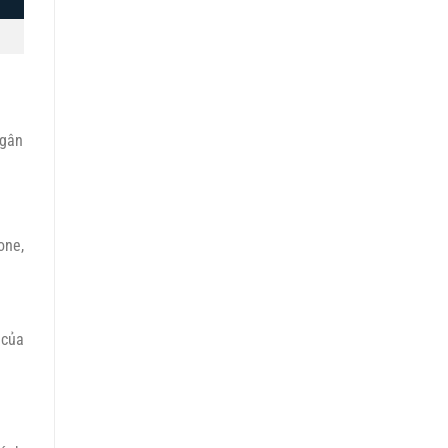
ngân
one,
 của