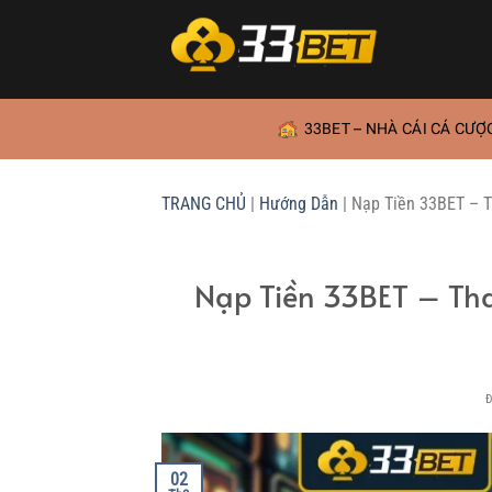
Bỏ
qua
nội
dung
33BET – NHÀ CÁI CÁ CƯỢ
TRANG CHỦ
|
Hướng Dẫn
|
Nạp Tiền 33BET – T
Nạp Tiền 33BET – Tha
02